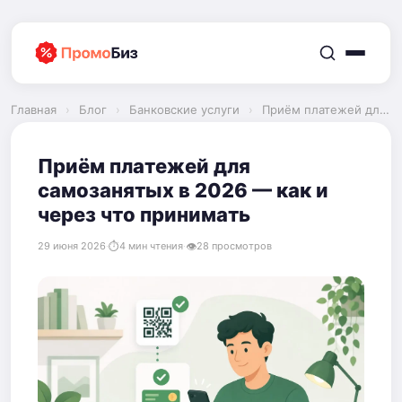
Перейти
к
содержимому
Главная
›
Блог
›
Банковские услуги
›
Приём платежей для самозанятых в 2026 — как и через что принимать
Приём платежей для
самозанятых в 2026 — как и
через что принимать
29 июня 2026
·
4 мин чтения
·
28 просмотров