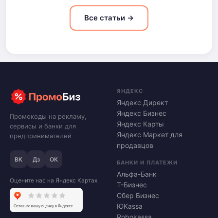
Все статьи →
ЯНДЕКС
Яндекс Директ
Яндекс Бизнес
Промокоды на рекламу,
Яндекс Карты
сервисы и банки для
Яндекс Маркет для
предпринимателей
продавцов
ВК
Дз
ОК
БАНКИ И ПЛАТЕЖИ
Альфа-Банк
Оцените нас на Яндекс Картах
Т-Бизнес
Сбер Бизнес
ЮKassa
Robokassa