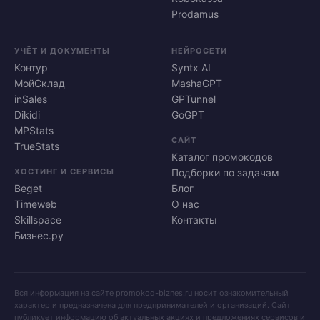
Prodamus
УЧЁТ И ДОКУМЕНТЫ
НЕЙРОСЕТИ
Контур
Syntx AI
МойСклад
MashaGPT
inSales
GPTunnel
Dikidi
GoGPT
MPStats
САЙТ
TrueStats
Каталог промокодов
ХОСТИНГ И СЕРВИСЫ
Подборки по задачам
Beget
Блог
Timeweb
О нас
Skillspace
Контакты
Бизнес.ру
Вся информация на сайте promokod-biznes.ru носит ознакомительный
характер и предназначена для предпринимателей и организаций. Сайт
публикует информацию об актуальных акциях и предложениях сервисов и