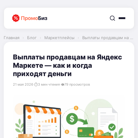
Перейти
к
содержимому
Главная
›
Блог
›
Маркетплейсы
›
Выплаты продавцам на Яндекс Маркете — как и когда приходят деньги
Выплаты продавцам на Яндекс
Маркете — как и когда
приходят деньги
21 мая 2026
·
3 мин чтения
·
79 просмотров