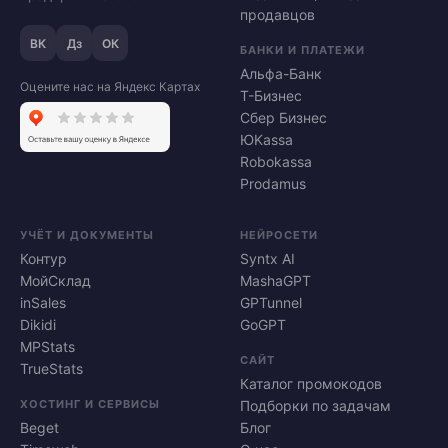
продавцов
ВК
Дз
ОК
БАНКИ И ПЛАТЕЖИ
Альфа-Банк
Оцените нас на Яндекс Картах
Т-Бизнес
Сбер Бизнес
ЮKassa
Robokassa
Prodamus
УЧЁТ И ДОКУМЕНТЫ
НЕЙРОСЕТИ
Контур
Syntx AI
МойСклад
MashaGPT
inSales
GPTunnel
Dikidi
GoGPT
MPStats
САЙТ
TrueStats
Каталог промокодов
ХОСТИНГ И СЕРВИСЫ
Подборки по задачам
Beget
Блог