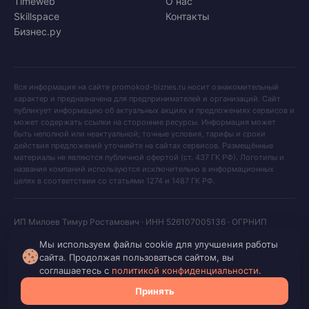
Timeweb
О нас
Skillspace
Контакты
Бизнес.ру
Вся информация на сайте promokod-biznes.ru носит ознакомительный
характер и предназначена для предпринимателей и организаций. Сайт
публикует информацию об актуальных акциях и предложениях сервисов и
может содержать ссылки на сторонние ресурсы. Информация может
быть неполной или неактуальной; точные условия, тарифы и сроки
действия предложений уточняйте на сайтах сервисов. Размещённые
материалы не являются публичной офертой (ст. 437 ГК РФ). Логотипы и
названия компаний используются исключительно в информационных
целях в соответствии со статьями 1274 и 1487 ГК РФ.
ИП Милоев Тимур Ростамович · ИНН 526107005136 · ОГРНИП
325527500071532
Мы используем файлы cookie для улучшения работы
Политика конфиденциальности
·
По вопросам авторских прав —
сайта. Продолжая пользоваться сайтом, вы
соглашаетесь с
политикой конфиденциальности
.
utagency@yandex.ru
·
Для ИИ (llms.txt)
© 2026 promokod-biznes.ru · Все материалы защищены авторским
Принять
правом. Копирование запрещено.