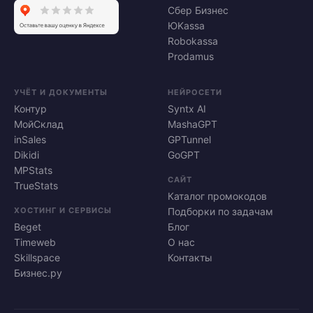
Сбер Бизнес
ЮKassa
Robokassa
Prodamus
УЧЁТ И ДОКУМЕНТЫ
НЕЙРОСЕТИ
Контур
Syntx AI
МойСклад
MashaGPT
inSales
GPTunnel
Dikidi
GoGPT
MPStats
САЙТ
TrueStats
Каталог промокодов
ХОСТИНГ И СЕРВИСЫ
Подборки по задачам
Beget
Блог
Timeweb
О нас
Skillspace
Контакты
Бизнес.ру