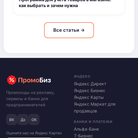
как выбрать и зачем нужна
Все статьи →
ЯНДЕКС
Яндекс Директ
Яндекс Бизнес
Промокоды на рекламу,
Яндекс Карты
сервисы и банки для
Яндекс Маркет для
предпринимателей
продавцов
ВК
Дз
ОК
БАНКИ И ПЛАТЕЖИ
Альфа-Банк
Оцените нас на Яндекс Картах
Т-Бизнес