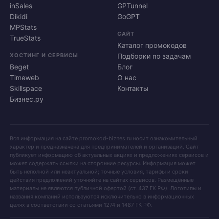
inSales
GPTunnel
Dikidi
GoGPT
MPStats
САЙТ
TrueStats
Каталог промокодов
ХОСТИНГ И СЕРВИСЫ
Подборки по задачам
Beget
Блог
Timeweb
О нас
Skillspace
Контакты
Бизнес.ру
Вся информация на сайте promokod-biznes.ru носит ознакомительный
характер и предназначена для предпринимателей и организаций. Сайт
публикует информацию об актуальных акциях и предложениях сервисов и
может содержать ссылки на сторонние ресурсы. Информация может
быть неполной или неактуальной; точные условия, тарифы и сроки
действия предложений уточняйте на сайтах сервисов. Размещённые
материалы не являются публичной офертой (ст. 437 ГК РФ). Логотипы и
названия компаний используются исключительно в информационных
целях в соответствии со статьями 1274 и 1487 ГК РФ.