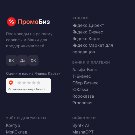
ЯНДЕКС
Яндекс Директ
Яндекс Бизнес
Промокоды на рекламу,
Яндекс Карты
сервисы и банки для
Яндекс Маркет для
предпринимателей
продавцов
ВК
Дз
ОК
БАНКИ И ПЛАТЕЖИ
Альфа-Банк
Оцените нас на Яндекс Картах
Т-Бизнес
Сбер Бизнес
ЮKassa
Robokassa
Prodamus
УЧЁТ И ДОКУМЕНТЫ
НЕЙРОСЕТИ
Контур
Syntx AI
МойСклад
MashaGPT