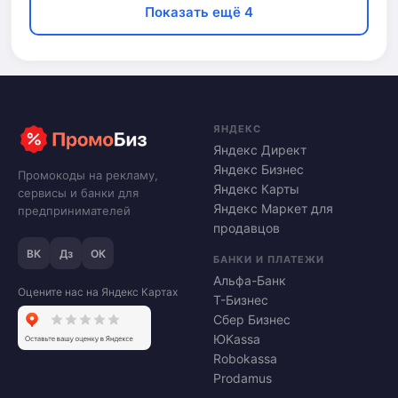
Показать ещё 4
ЯНДЕКС
Яндекс Директ
Яндекс Бизнес
Промокоды на рекламу,
Яндекс Карты
сервисы и банки для
Яндекс Маркет для
предпринимателей
продавцов
ВК
Дз
ОК
БАНКИ И ПЛАТЕЖИ
Альфа-Банк
Оцените нас на Яндекс Картах
Т-Бизнес
Сбер Бизнес
ЮKassa
Robokassa
Prodamus