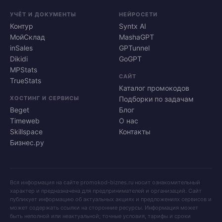
УЧЁТ И ДОКУМЕНТЫ
НЕЙРОСЕТИ
Контур
Syntx AI
МойСклад
MashaGPT
inSales
GPTunnel
Dikidi
GoGPT
MPStats
САЙТ
TrueStats
Каталог промокодов
ХОСТИНГ И СЕРВИСЫ
Подборки по задачам
Beget
Блог
Timeweb
О нас
Skillspace
Контакты
Бизнес.ру
Вся информация на сайте promokod-biznes.ru носит ознакомительный
характер и предназначена для предпринимателей и организаций. Сайт
публикует информацию об актуальных акциях и предложениях сервисов и
может содержать ссылки на сторонние ресурсы. Информация может
быть неполной или неактуальной; точные условия, тарифы и сроки