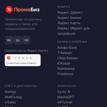
ЯНДЕКС
Яндекс Директ
Яндекс Бизнес
Промокоды на рекламу,
Яндекс Карты
сервисы и банки для
Яндекс Маркет для
предпринимателей
продавцов
ВК
Дз
ОК
БАНКИ И ПЛАТЕЖИ
Альфа-Банк
Оцените нас на Яндекс Картах
Т-Бизнес
Сбер Бизнес
ЮKassa
Robokassa
Prodamus
УЧЁТ И ДОКУМЕНТЫ
НЕЙРОСЕТИ
Контур
Syntx AI
МойСклад
MashaGPT
inSales
GPTunnel