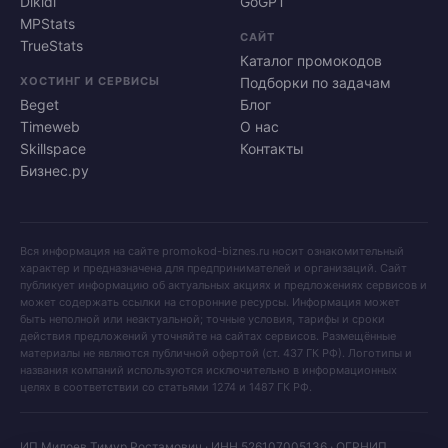
Dikidi
GoGPT
MPStats
САЙТ
TrueStats
Каталог промокодов
ХОСТИНГ И СЕРВИСЫ
Подборки по задачам
Beget
Блог
Timeweb
О нас
Skillspace
Контакты
Бизнес.ру
Вся информация на сайте promokod-biznes.ru носит ознакомительный
характер и предназначена для предпринимателей и организаций. Сайт
публикует информацию об актуальных акциях и предложениях сервисов и
может содержать ссылки на сторонние ресурсы. Информация может
быть неполной или неактуальной; точные условия, тарифы и сроки
действия предложений уточняйте на сайтах сервисов. Размещённые
материалы не являются публичной офертой (ст. 437 ГК РФ). Логотипы и
названия компаний используются исключительно в информационных
целях в соответствии со статьями 1274 и 1487 ГК РФ.
ИП Милоев Тимур Ростамович · ИНН 526107005136 · ОГРНИП