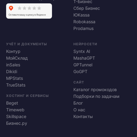
Т-Бизнес
Сбер Бизнес
ЮKassa
Robokassa
Prodamus
УЧЁТ И ДОКУМЕНТЫ
НЕЙРОСЕТИ
Контур
Syntx AI
МойСклад
MashaGPT
inSales
GPTunnel
Dikidi
GoGPT
MPStats
САЙТ
TrueStats
Каталог промокодов
ХОСТИНГ И СЕРВИСЫ
Подборки по задачам
Beget
Блог
Timeweb
О нас
Skillspace
Контакты
Бизнес.ру