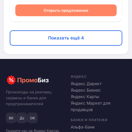
Открыть предложение
Показать ещё 4
ЯНДЕКС
Яндекс Директ
Яндекс Бизнес
Промокоды на рекламу,
Яндекс Карты
сервисы и банки для
Яндекс Маркет для
предпринимателей
продавцов
ВК
Дз
ОК
БАНКИ И ПЛАТЕЖИ
Альфа-Банк
Оцените нас на Яндекс Картах