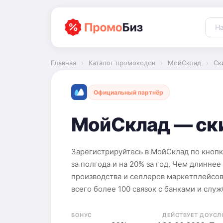
Перейти
к
содержимому
Главная
›
Каталог промокодов
›
МойСклад
›
Ск
Официальный партнёр
МойСклад — ски
Зарегистрируйтесь в МойСклад по кнопке
за полгода и на 20% за год. Чем длинне
производства и селлеров маркетплейсов.
всего более 100 связок с банками и слу
БОНУС
ДЕЙСТВУЕТ ДО
УСЛ