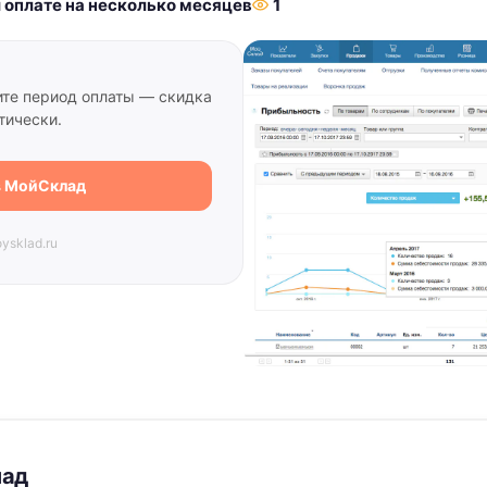
 оплате на несколько месяцев
1
ите период оплаты — скидка
тически.
в МойСклад
ysklad.ru
лад