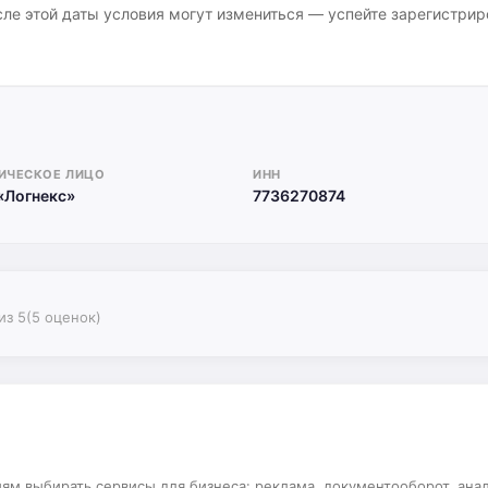
ле этой даты условия могут измениться — успейте зарегистрир
ИЧЕСКОЕ ЛИЦО
ИНН
«Логнекс»
7736270874
из 5
(5 оценок)
 выбирать сервисы для бизнеса: реклама, документооборот, аналит