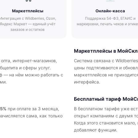
Маркетплейсы
Онлайн-касса
Интеграция с Wildberries, Ozon,
Поддержка 54-ФЗ, ЕГАИС и
Яндекс Маркет — единый учёт
маркировки, печать чеков и этик
заказов и остатков
Маркетплейсы в МойСкл
опта, интернет-магазинов,
Система связана с Wildberrie
общепита и сферы услуг.
цены подтягиваются и обнов
ф — на нём можно работать с
маркетплейсов не приходится
ми.
интерфейса.
Бесплатный тариф МойС
5%
при оплате за 3 месяца,
В бесплатном тарифе уже ест
начисляется сама, как только
открыт компаниям с двумя т
Когда этого становится мало
добавляют функции.