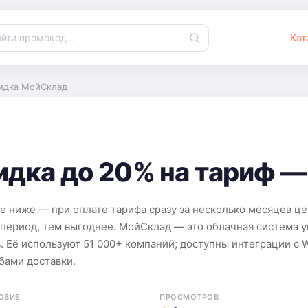
Кат
идка МойСклад
дка до 20% на тариф —
 ниже — при оплате тарифа сразу за несколько месяцев цен
е период, тем выгоднее. МойСклад — это облачная система у
 Её используют 51 000+ компаний; доступны интеграции с Wi
жбами доставки.
ОВИЕ
ПРОСМОТРОВ