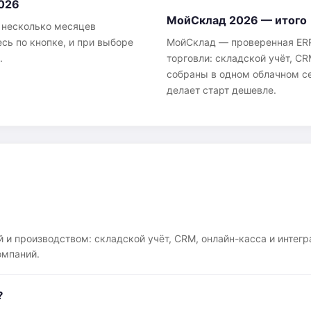
2026
МойСклад 2026 — итого
а несколько месяцев
есь по кнопке, и при выборе
МойСклад — проверенная ERP
.
торговли: складской учёт, C
собраны в одном облачном се
делает старт дешевле.
й и производством: складской учёт, CRM, онлайн-касса и интег
омпаний.
?