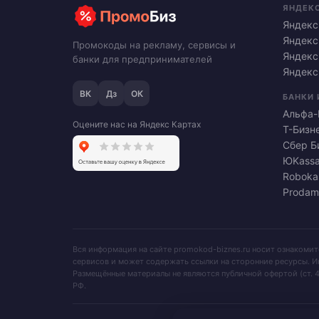
ЯНДЕК
Яндекс
Яндекс
Промокоды на рекламу, сервисы и
Яндекс
банки для предпринимателей
Яндекс
ВК
Дз
ОК
БАНКИ 
Альфа-
Оцените нас на Яндекс Картах
Т-Бизн
Сбер Б
ЮKass
Roboka
Prodam
Вся информация на сайте promokod-biznes.ru носит ознакоми
сервисов и может содержать ссылки на сторонние ресурсы. И
Размещённые материалы не являются публичной офертой (ст. 4
РФ.