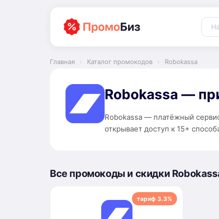
Перейти
к
содержимому
Главная
›
Каталог промокодов
›
Robokassa
Robokassa — пр
Robokassa — платёжный сервис
открывает доступ к 15+ способ
Все промокоды и скидки Robokass
тариф 3.3%