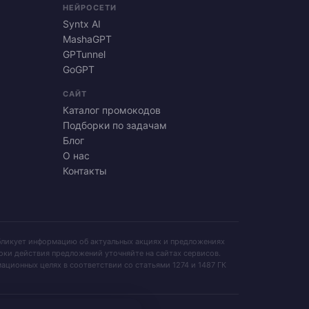
НЕЙРОСЕТИ
Syntx AI
MashaGPT
GPTunnel
GoGPT
САЙТ
Каталог промокодов
Подборки по задачам
Блог
О нас
Контакты
убликует информацию об актуальных акциях и предложениях
оки действия предложений уточняйте на сайтах сервисов.
ационных целях в соответствии со статьями 1274 и 1487 ГК