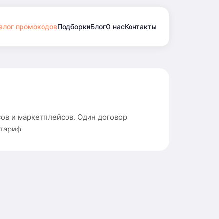
алог промокодов
Подборки
Блог
О нас
Контакты
ов и маркетплейсов. Один договор
тариф.