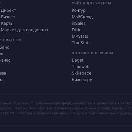
С
УЧЁТ И ДОКУМЕНТЫ
 Директ
Контур
 Бизнес
МойСклад
 Карты
inSales
 Маркет для продавцов
Dikidi
MPStats
И ПЛАТЕЖИ
TrueStats
Банк
ес
ХОСТИНГ И СЕРВИСЫ
изнес
Beget
a
Timeweb
ssa
Skillspace
us
Бизнес.ру
тельный характер и предназначена для предпринимателей и организаций. Сайт п
нформация может быть неполной или неактуальной; точные условия, тарифы и ср
37 ГК РФ). Логотипы и названия компаний используются исключительно в информ