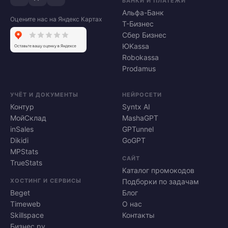
БАНКИ И ПЛАТЕЖИ
Альфа-Банк
Оцените нас на Яндекс Картах
Т-Бизнес
Сбер Бизнес
ЮKassa
Robokassa
Prodamus
УЧЁТ И ДОКУМЕНТЫ
НЕЙРОСЕТИ
Контур
Syntx AI
МойСклад
MashaGPT
inSales
GPTunnel
Dikidi
GoGPT
MPStats
САЙТ
TrueStats
Каталог промокодов
ХОСТИНГ И СЕРВИСЫ
Подборки по задачам
Beget
Блог
Timeweb
О нас
Skillspace
Контакты
Бизнес.ру