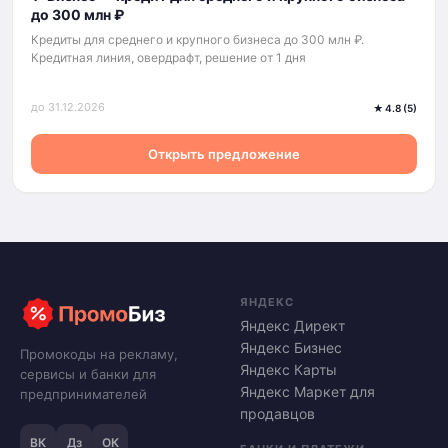
до 300 млн ₽
Кредиты для среднего и крупного бизнеса до 300 млн ₽.
Кредитная линия, овердрафт, решение от 1 дня
до 31.12.2026
★ 4.8 (5)
Открыть предложение
ЯНДЕКС
Яндекс Директ
Яндекс Бизнес
Промокоды на рекламу,
Яндекс Карты
сервисы и банки для
Яндекс Маркет для
предпринимателей
продавцов
ВК
Дз
ОК