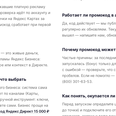
скавшие платную рекламу
проверка идёт по аккаунту и
Работает ли промокод в 
чки на Яндекс Картах за
Да, код действует — мы пуб
мокод сработает при первой
регулярно их обновляем. Тек
вышел — напишите нам, обно
Почему промокод может 
 — это живые деньги,
Частые причины: за последни
ламы Яндекс Бизнеса:
запускалась (бонус только дл
ре или контекст в Директе.
с ошибкой — проверьте, что 
пробелов. Если не помогло —
 что выбрать
(800) 301-63-53.
го бизнеса: система сама
т по каналам (Карты,
Как понять, окупается л
 ручной инструмент: ключи,
Перед запуском определите ц
ете сами. Бизнес проще на
до точки) и подключите его о
д Яндекс Директ 15 000 ₽
стоимость заявки и долю рек