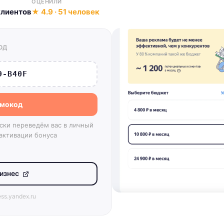
ОЦЕНИЛИ
клиентов
★ 4.9 · 51 человек
ОД
9-B40F
омокод
ски переведём вас в личный
активации бонуса
Бизнес
ss.yandex.ru