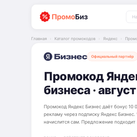
Перейти
к
содержимому
Главная
›
Каталог промокодов
›
Яндекс
›
Промо
Официальный партнёр
Промокод Яндек
бизнеса · авгус
Промокод Яндекс Бизнес даёт бонус 10 
рекламу через подписку Яндекс Бизнес. 
начислится сам. Предложение подходит