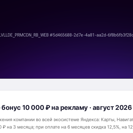
онус 10 000 ₽ на рекламу · август 2026
ения компании во всей экосистеме Яндекса: Карты, Навига
₽ на 3 месяца; при оплате на 6 месяцев скидка 12,5%, на 