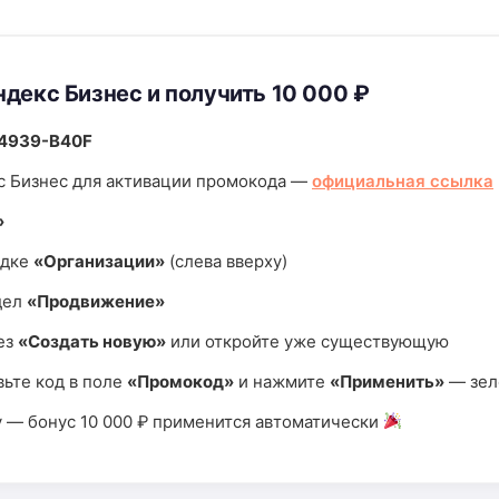
декс Бизнес и получить 10 000 ₽
4939-B40F
с Бизнес для активации промокода —
официальная ссылка
»
адке
«Организации»
(слева вверху)
дел
«Продвижение»
ез
«Создать новую»
или откройте уже существующую
вьте код в поле
«Промокод»
и нажмите
«Применить»
— зелё
у — бонус 10 000 ₽ применится автоматически