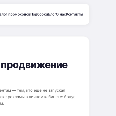
алог промокодов
Подборки
Блог
О нас
Контакты
а продвижение
ентам — тем, кто ещё не запускал
уске рекламы в личном кабинете: бонус
м.