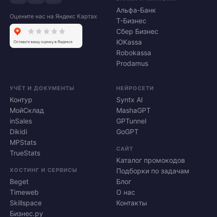
Альфа-Банк
Оцените нас на Яндекс Картах
Т-Бизнес
Сбер Бизнес
ЮKassa
Robokassa
Prodamus
УЧЁТ И ДОКУМЕНТЫ
НЕЙРОСЕТИ
Контур
Syntx AI
МойСклад
MashaGPT
inSales
GPTunnel
Dikidi
GoGPT
MPStats
САЙТ
TrueStats
Каталог промокодов
ХОСТИНГ И СЕРВИСЫ
Подборки по задачам
Beget
Блог
Timeweb
О нас
Skillspace
Контакты
Бизнес.ру