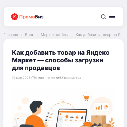
Перейти
к
содержимому
Главная
›
Блог
›
Маркетплейсы
›
Как добавить товар на Яндекс Маркет — способы загрузки для продавцов
Как добавить товар на Яндекс
Маркет — способы загрузки
для продавцов
19 мая 2026
·
4 мин чтения
·
62 просмотра