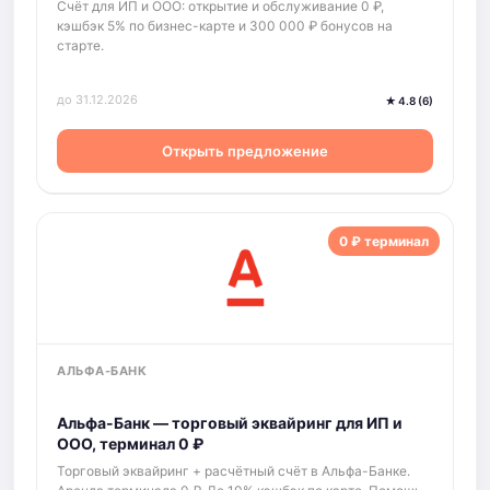
Счёт для ИП и ООО: открытие и обслуживание 0 ₽,
кэшбэк 5% по бизнес-карте и 300 000 ₽ бонусов на
старте.
до 31.12.2026
★ 4.8 (6)
Открыть предложение
0 ₽ терминал
АЛЬФА-БАНК
Альфа-Банк — торговый эквайринг для ИП и
ООО, терминал 0 ₽
Торговый эквайринг + расчётный счёт в Альфа-Банке.