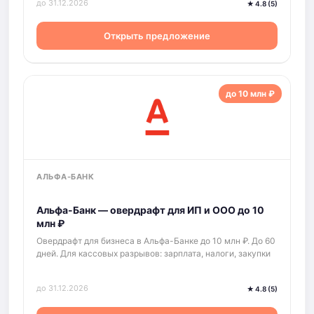
до 31.12.2026
★ 4.8 (5)
Открыть предложение
до 10 млн ₽
АЛЬФА-БАНК
Альфа-Банк — овердрафт для ИП и ООО до 10
млн ₽
Овердрафт для бизнеса в Альфа-Банке до 10 млн ₽. До 60
дней. Для кассовых разрывов: зарплата, налоги, закупки
до 31.12.2026
★ 4.8 (5)