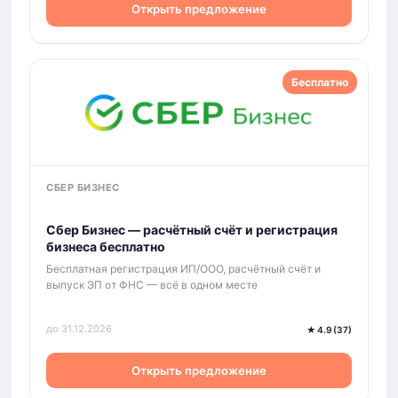
Открыть предложение
Бесплатно
СБЕР БИЗНЕС
Сбер Бизнес — расчётный счёт и регистрация
бизнеса бесплатно
Бесплатная регистрация ИП/ООО, расчётный счёт и
выпуск ЭП от ФНС — всё в одном месте
до 31.12.2026
★ 4.9 (37)
Открыть предложение