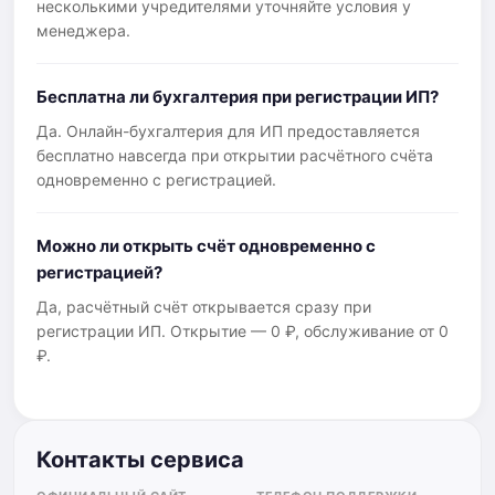
несколькими учредителями уточняйте условия у
менеджера.
Бесплатна ли бухгалтерия при регистрации ИП?
Да. Онлайн-бухгалтерия для ИП предоставляется
бесплатно навсегда при открытии расчётного счёта
одновременно с регистрацией.
Можно ли открыть счёт одновременно с
регистрацией?
Да, расчётный счёт открывается сразу при
регистрации ИП. Открытие — 0 ₽, обслуживание от 0
₽.
Контакты сервиса