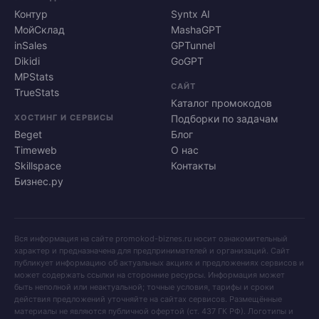
Контур
Syntx AI
МойСклад
MashaGPT
inSales
GPTunnel
Dikidi
GoGPT
MPStats
САЙТ
TrueStats
Каталог промокодов
ХОСТИНГ И СЕРВИСЫ
Подборки по задачам
Beget
Блог
Timeweb
О нас
Skillspace
Контакты
Бизнес.ру
Вся информация на сайте promokod-biznes.ru носит ознакомительный
характер и предназначена для предпринимателей и организаций. Сайт
публикует информацию об актуальных акциях и предложениях сервисов и
может содержать ссылки на сторонние ресурсы. Информация может
быть неполной или неактуальной; точные условия, тарифы и сроки
действия предложений уточняйте на сайтах сервисов. Размещённые
материалы не являются публичной офертой (ст. 437 ГК РФ). Логотипы и