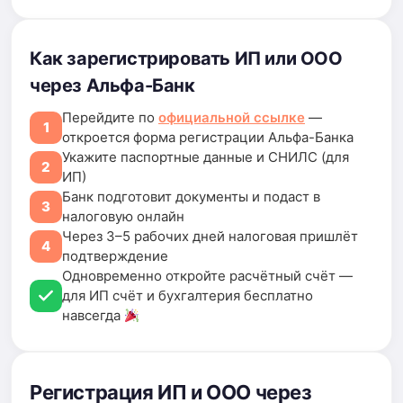
Как зарегистрировать ИП или ООО
через Альфа-Банк
Перейдите по
официальной ссылке
—
1
откроется форма регистрации Альфа-Банка
Укажите паспортные данные и СНИЛС (для
2
ИП)
Банк подготовит документы и подаст в
3
налоговую онлайн
Через 3–5 рабочих дней налоговая пришлёт
4
подтверждение
Одновременно откройте расчётный счёт —
для ИП счёт и бухгалтерия бесплатно
навсегда
Регистрация ИП и ООО через